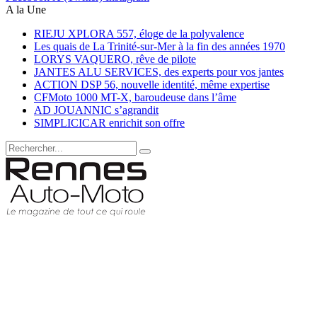
A la Une
RIEJU XPLORA 557, éloge de la polyvalence
Les quais de La Trinité-sur-Mer à la fin des années 1970
LORYS VAQUERO, rêve de pilote
JANTES ALU SERVICES, des experts pour vos jantes
ACTION DSP 56, nouvelle identité, même expertise
CFMoto 1000 MT-X, baroudeuse dans l’âme
AD JOUANNIC s’agrandit
SIMPLICICAR enrichit son offre