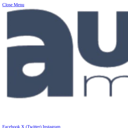
Close Menu
Facebook
X (Twitter)
Instagram