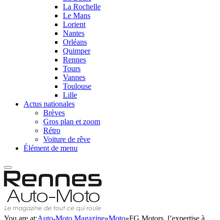
La Rochelle
Le Mans
Lorient
Nantes
Orléans
Quimper
Rennes
Tours
Vannes
Toulouse
Lille
Actus nationales
Brèves
Gros plan et zoom
Rétro
Voiture de rêve
Élément de menu
You are at:
Auto-Moto Magazine
»
Moto
»
FG Motors, l’expertise à