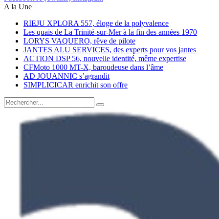
A la Une
RIEJU XPLORA 557, éloge de la polyvalence
Les quais de La Trinité-sur-Mer à la fin des années 1970
LORYS VAQUERO, rêve de pilote
JANTES ALU SERVICES, des experts pour vos jantes
ACTION DSP 56, nouvelle identité, même expertise
CFMoto 1000 MT-X, baroudeuse dans l’âme
AD JOUANNIC s’agrandit
SIMPLICICAR enrichit son offre