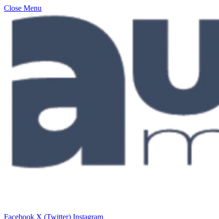
Close Menu
Facebook
X (Twitter)
Instagram