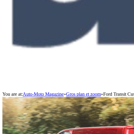
You are at:
Auto-Moto Magazine
»
Gros plan et zoom
»
Ford Transit Cu