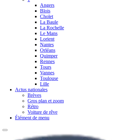
Angers
Blois
Cholet
La Baule
La Rochelle
Le Mans
Lorient
Nantes
Orléans
Quimper
Rennes
Tours
Vannes
Toulouse
Lille
Actus nationales
Brèves
Gros plan et zoom
Rétro
Voiture de rêve
Élément de menu