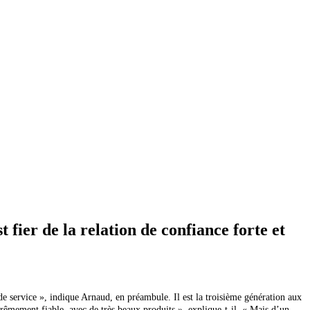
 fier de la relation de confiance forte et
service », indique Arnaud, en préambule. Il est la troisième génération aux
̂mement fiable, avec de très beaux produits », explique-t-il. « Mais d’un