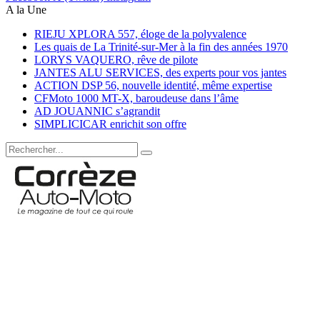
A la Une
RIEJU XPLORA 557, éloge de la polyvalence
Les quais de La Trinité-sur-Mer à la fin des années 1970
LORYS VAQUERO, rêve de pilote
JANTES ALU SERVICES, des experts pour vos jantes
ACTION DSP 56, nouvelle identité, même expertise
CFMoto 1000 MT-X, baroudeuse dans l’âme
AD JOUANNIC s’agrandit
SIMPLICICAR enrichit son offre