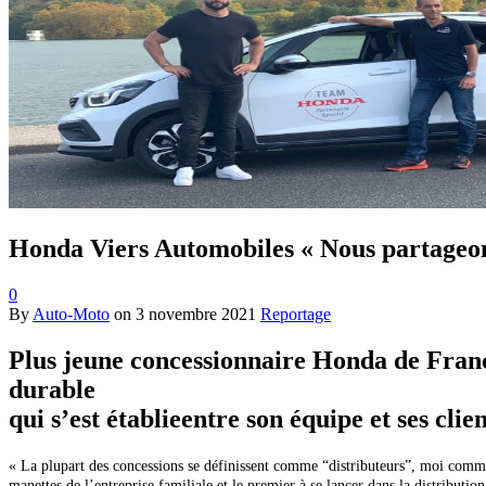
Honda Viers Automobiles « Nous partageon
0
By
Auto-Moto
on
3 novembre 2021
Reportage
Plus jeune concessionnaire Honda de France e
durable
qui s’est établieentre son équipe et ses cli
« La plupart des concessions se définissent comme “distributeurs”, moi comme u
manettes de l’entreprise familiale et le premier à se lancer dans la distribut