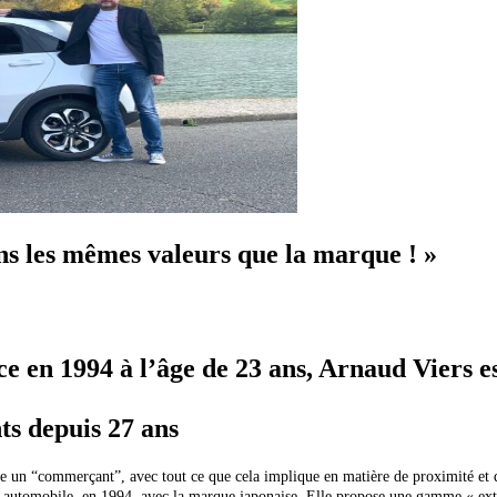
s les mêmes valeurs que la marque ! »
n 1994 à l’âge de 23 ans, Arnaud Viers est
ents depuis 27 ans
n “commerçant”, avec tout ce que cela implique en matière de proximité et de 
ion automobile, en 1994, avec la marque japonaise.
Elle propose une gamme « extre