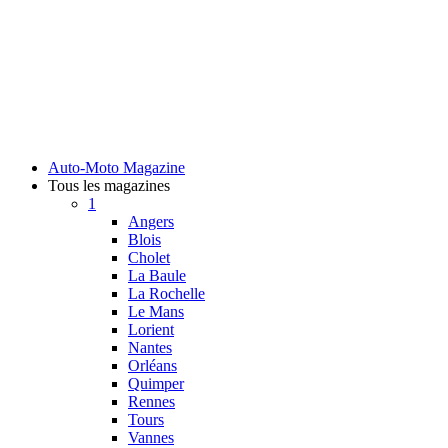
Auto-Moto Magazine
Tous les magazines
1
Angers
Blois
Cholet
La Baule
La Rochelle
Le Mans
Lorient
Nantes
Orléans
Quimper
Rennes
Tours
Vannes