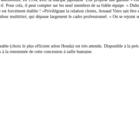
e-t-il. Pour cela, il peut compter sur les neuf membres de sa fidèle équipe.
« Didie
est forcément établie ! »
Privilégiant la relation clients, Arnaud Viers sait ê
aileur multititré, qui dépasse largement le cadre professionnel. « On se rejoin
able (choix le plus efficient selon Honda) est très attendu. Disponible
à la pr
̀ la renommée de cette concession à taille humaine.