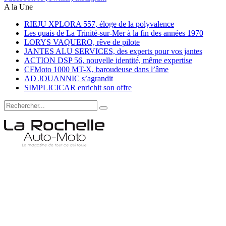
A la Une
RIEJU XPLORA 557, éloge de la polyvalence
Les quais de La Trinité-sur-Mer à la fin des années 1970
LORYS VAQUERO, rêve de pilote
JANTES ALU SERVICES, des experts pour vos jantes
ACTION DSP 56, nouvelle identité, même expertise
CFMoto 1000 MT-X, baroudeuse dans l’âme
AD JOUANNIC s’agrandit
SIMPLICICAR enrichit son offre