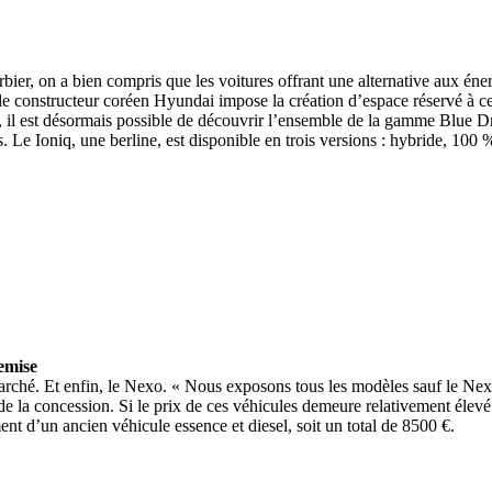
ier, on a bien compris que les voitures offrant une alternative aux éner
 le constructeur coréen Hyundai impose la création d’espace réservé à c
l est désormais possible de découvrir l’ensemble de la gamme Blue Dri
 Le Ioniq, une berline, est disponible en trois versions : hybride, 100 
emise
hé. Et enfin, le Nexo. « Nous exposons tous les modèles sauf le Nexo. 
de la concession. Si le prix de ces véhicules demeure relativement élevé
nt d’un ancien véhicule essence et diesel, soit un total de 8500 €.