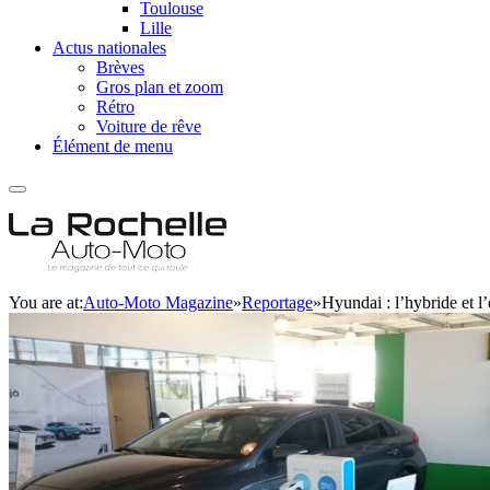
Toulouse
Lille
Actus nationales
Brèves
Gros plan et zoom
Rétro
Voiture de rêve
Élément de menu
You are at:
Auto-Moto Magazine
»
Reportage
»
Hyundai : l’hybride et l’