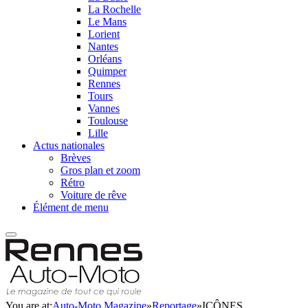
La Rochelle
Le Mans
Lorient
Nantes
Orléans
Quimper
Rennes
Tours
Vannes
Toulouse
Lille
Actus nationales
Brèves
Gros plan et zoom
Rétro
Voiture de rêve
Élément de menu
You are at:
Auto-Moto Magazine
»
Reportage
»
ICÔNES