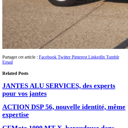
Partager cet article :
Facebook
Twitter
Pinterest
LinkedIn
Tumblr
Email
Related
Posts
JANTES ALU SERVICES, des experts
pour vos jantes
ACTION DSP 56, nouvelle identité, même
expertise
CFMoto 1000 MT-X, baroudeuse dans