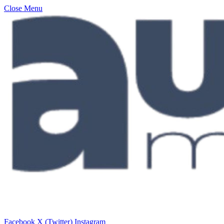
Close Menu
Facebook
X (Twitter)
Instagram