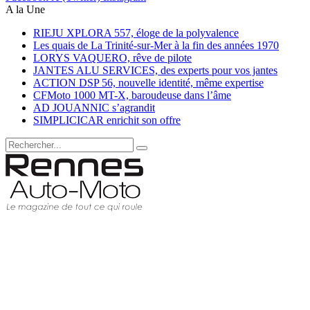
A la Une
RIEJU XPLORA 557, éloge de la polyvalence
Les quais de La Trinité-sur-Mer à la fin des années 1970
LORYS VAQUERO, rêve de pilote
JANTES ALU SERVICES, des experts pour vos jantes
ACTION DSP 56, nouvelle identité, même expertise
CFMoto 1000 MT-X, baroudeuse dans l’âme
AD JOUANNIC s’agrandit
SIMPLICICAR enrichit son offre