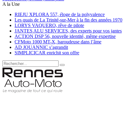
A la Une
RIEJU XPLORA 557, éloge de la polyvalence
Les quais de La Trinité-sur-Mer à la fin des années 1970
LORYS VAQUERO, rêve de pilote
JANTES ALU SERVICES, des experts pour vos jantes
ACTION DSP 56, nouvelle identité, même expertise
CFMoto 1000 MT-X, baroudeuse dans l’âme
AD JOUANNIC s’agrandit
SIMPLICICAR enrichit son offre