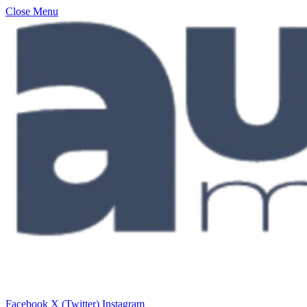
Close Menu
Facebook
X (Twitter)
Instagram