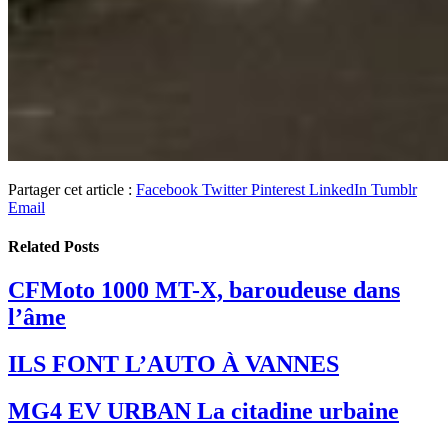
Partager cet article :
Facebook
Twitter
Pinterest
LinkedIn
Tumblr
Email
Related
Posts
CFMoto 1000 MT-X, baroudeuse dans
l’âme
ILS FONT L’AUTO À VANNES
MG4 EV URBAN La citadine urbaine