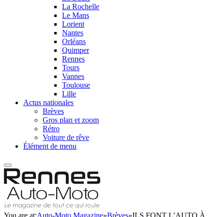
La Rochelle
Le Mans
Lorient
Nantes
Orléans
Quimper
Rennes
Tours
Vannes
Toulouse
Lille
Actus nationales
Brèves
Gros plan et zoom
Rétro
Voiture de rêve
Élément de menu
You are at:
Auto-Moto Magazine
»
Brèves
»
ILS FONT L’AUTO À