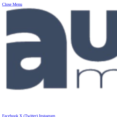
Close Menu
Facebook
X (Twitter)
Instagram