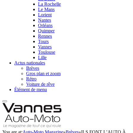
La Rochelle
Le Mans
Lorient
Nantes
Orléans
Quimper
Rennes
Tours
Vannes
Toulouse
Lille
Actus nationales
Brèves
Gros plan et zoom
Rétro
Voiture de rêve
Élément de menu
You are at:
Auto-Moto Magazine
»
Brèves
»
ILS FONT L’AUTO À