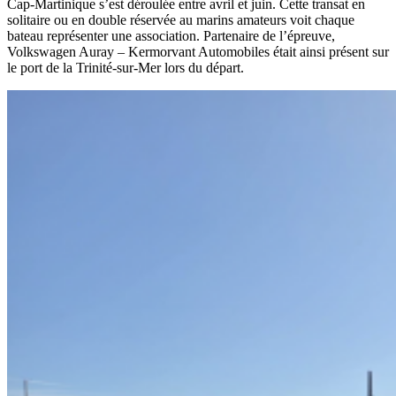
Cap-Martinique s’est déroulée entre avril et juin. Cette transat en
solitaire ou en double réservée au marins amateurs voit chaque
bateau représenter une association. Partenaire de l’épreuve,
Volkswagen Auray – Kermorvant Automobiles était ainsi présent sur
le port de la Trinité-sur-Mer lors du départ.