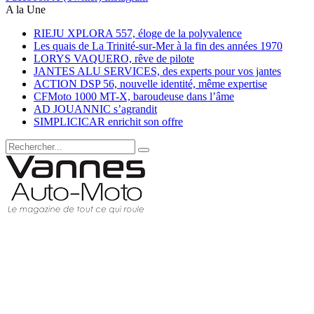
A la Une
RIEJU XPLORA 557, éloge de la polyvalence
Les quais de La Trinité-sur-Mer à la fin des années 1970
LORYS VAQUERO, rêve de pilote
JANTES ALU SERVICES, des experts pour vos jantes
ACTION DSP 56, nouvelle identité, même expertise
CFMoto 1000 MT-X, baroudeuse dans l’âme
AD JOUANNIC s’agrandit
SIMPLICICAR enrichit son offre