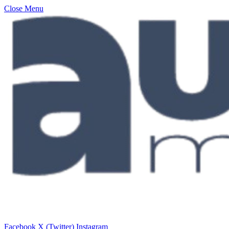
Close Menu
Facebook
X (Twitter)
Instagram