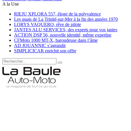
A la Une
RIEJU XPLORA 557, éloge de la polyvalence
Les quais de La Trinité-sur-Mer à la fin des années 1970
LORYS VAQUERO, rêve de pilote
JANTES ALU SERVICES, des experts pour vos jantes
ACTION DSP 56, nouvelle identité, même expertise
CFMoto 1000 MT-X, baroudeuse dans l’âme
AD JOUANNIC s’agrandit
SIMPLICICAR enrichit son offre