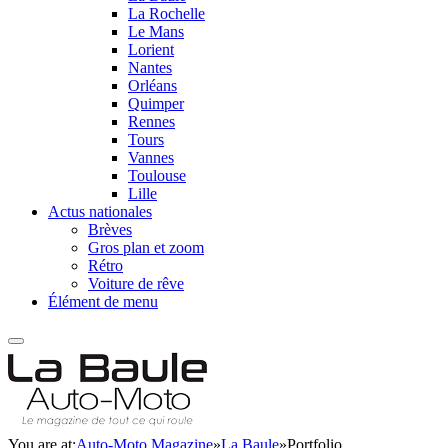
La Rochelle
Le Mans
Lorient
Nantes
Orléans
Quimper
Rennes
Tours
Vannes
Toulouse
Lille
Actus nationales
Brèves
Gros plan et zoom
Rétro
Voiture de rêve
Élément de menu
You are at:
Auto-Moto Magazine
»
La Baule
»
Portfolio