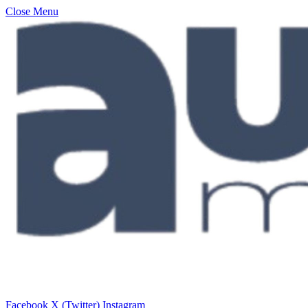
Close Menu
Facebook
X (Twitter)
Instagram