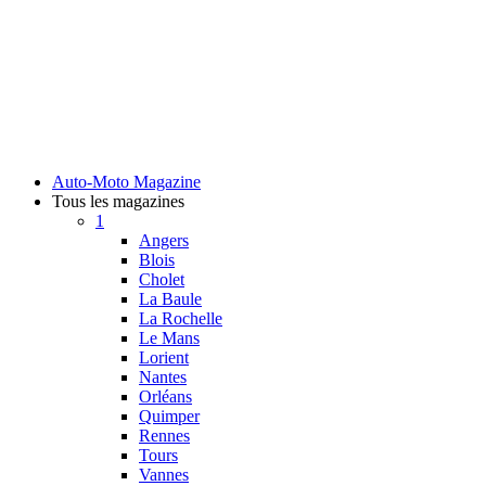
Auto-Moto Magazine
Tous les magazines
1
Angers
Blois
Cholet
La Baule
La Rochelle
Le Mans
Lorient
Nantes
Orléans
Quimper
Rennes
Tours
Vannes