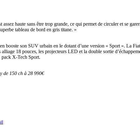
 assez haute sans être trop grande, ce qui permet de circuler et se garer 
uperbe tableau de bord en gris titane. »
alien booste son SUV urbain en le dotant d’une version « Sport ». La F
es alliage 18 pouces, les projecteurs LED et la double sortie d’échappeme
du pack X-Tech Sport.
ly de 150 ch à 28 990€
il