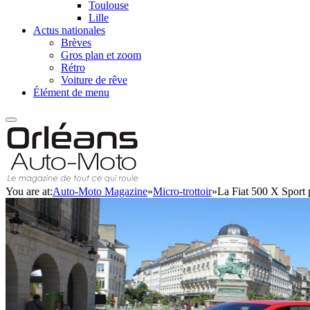
Toulouse
Lille
Actus nationales
Brèves
Gros plan et zoom
Rétro
Voiture de rêve
Élément de menu
You are at:
Auto-Moto Magazine
»
Micro-trottoir
»
La Fiat 500 X Sport 