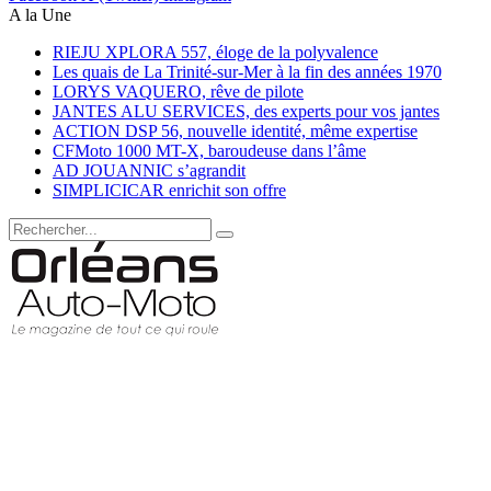
A la Une
RIEJU XPLORA 557, éloge de la polyvalence
Les quais de La Trinité-sur-Mer à la fin des années 1970
LORYS VAQUERO, rêve de pilote
JANTES ALU SERVICES, des experts pour vos jantes
ACTION DSP 56, nouvelle identité, même expertise
CFMoto 1000 MT-X, baroudeuse dans l’âme
AD JOUANNIC s’agrandit
SIMPLICICAR enrichit son offre