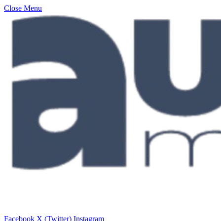
Close Menu
Facebook
X (Twitter)
Instagram