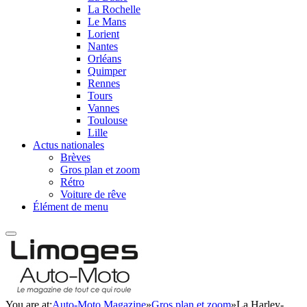
La Rochelle
Le Mans
Lorient
Nantes
Orléans
Quimper
Rennes
Tours
Vannes
Toulouse
Lille
Actus nationales
Brèves
Gros plan et zoom
Rétro
Voiture de rêve
Élément de menu
You are at:
Auto-Moto Magazine
»
Gros plan et zoom
»
La Harley-