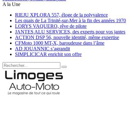
A la Une
RIEJU XPLORA 557, éloge de la polyvalence
Les quais de La Trinité-sur-Mer à la fin des années 1970
LORYS VAQUERO, rêve de pilote
JANTES ALU SERVICES, des experts pour vos jantes
ACTION DSP 56, nouvelle identité, même expertise
CFMoto 1000 MT-X, baroudeuse dans l’âme
AD JOUANNIC s’agrandit
SIMPLICICAR enrichit son offre