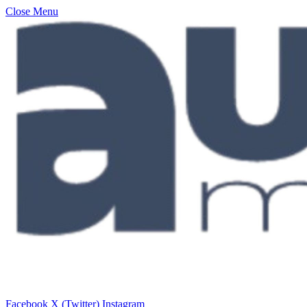
Close Menu
Facebook
X (Twitter)
Instagram