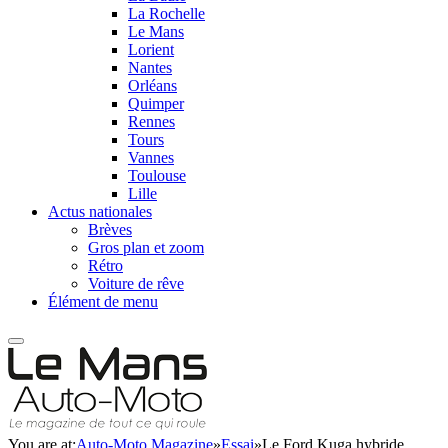
La Rochelle
Le Mans
Lorient
Nantes
Orléans
Quimper
Rennes
Tours
Vannes
Toulouse
Lille
Actus nationales
Brèves
Gros plan et zoom
Rétro
Voiture de rêve
Élément de menu
You are at:
Auto-Moto Magazine
»
Essai
»
Le Ford Kuga hybride