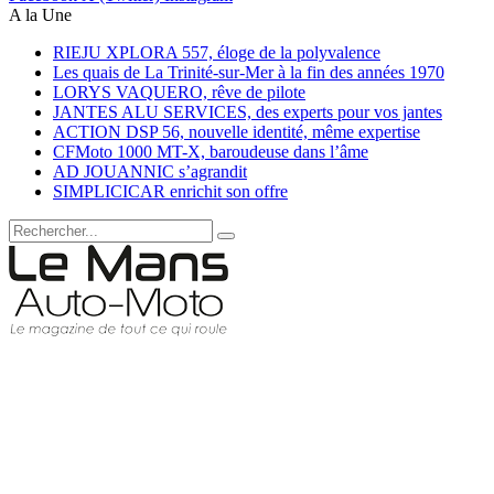
A la Une
RIEJU XPLORA 557, éloge de la polyvalence
Les quais de La Trinité-sur-Mer à la fin des années 1970
LORYS VAQUERO, rêve de pilote
JANTES ALU SERVICES, des experts pour vos jantes
ACTION DSP 56, nouvelle identité, même expertise
CFMoto 1000 MT-X, baroudeuse dans l’âme
AD JOUANNIC s’agrandit
SIMPLICICAR enrichit son offre