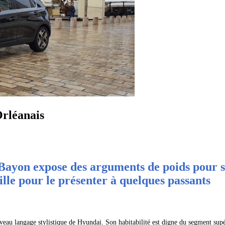
rléanais
ayon expose des arguments de poids pour s’
le pour le présenter à quelques passants
veau langage stylistique de Hyundai. Son habitabilité est digne du segment supér