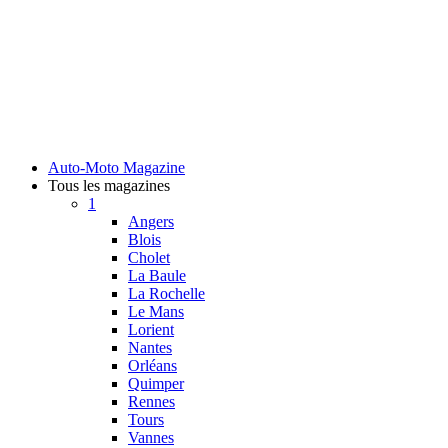
Auto-Moto Magazine
Tous les magazines
1
Angers
Blois
Cholet
La Baule
La Rochelle
Le Mans
Lorient
Nantes
Orléans
Quimper
Rennes
Tours
Vannes