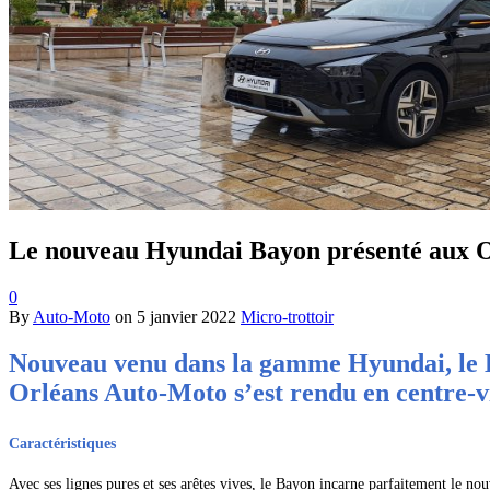
Le nouveau Hyundai Bayon présenté aux O
0
By
Auto-Moto
on
5 janvier 2022
Micro-trottoir
Nouveau venu dans la gamme Hyundai, le B
Orléans Auto-Moto s’est rendu en centre-vil
Caractéristiques
Avec ses lignes pures et ses arêtes vives, le Bayon incarne parfaitement le nou