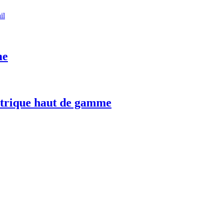
il
me
trique haut de gamme