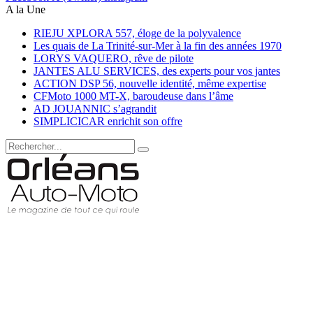
A la Une
RIEJU XPLORA 557, éloge de la polyvalence
Les quais de La Trinité-sur-Mer à la fin des années 1970
LORYS VAQUERO, rêve de pilote
JANTES ALU SERVICES, des experts pour vos jantes
ACTION DSP 56, nouvelle identité, même expertise
CFMoto 1000 MT-X, baroudeuse dans l’âme
AD JOUANNIC s’agrandit
SIMPLICICAR enrichit son offre