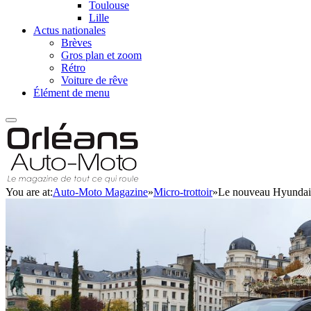
Toulouse
Lille
Actus nationales
Brèves
Gros plan et zoom
Rétro
Voiture de rêve
Élément de menu
You are at:
Auto-Moto Magazine
»
Micro-trottoir
»
Le nouveau Hyundai 