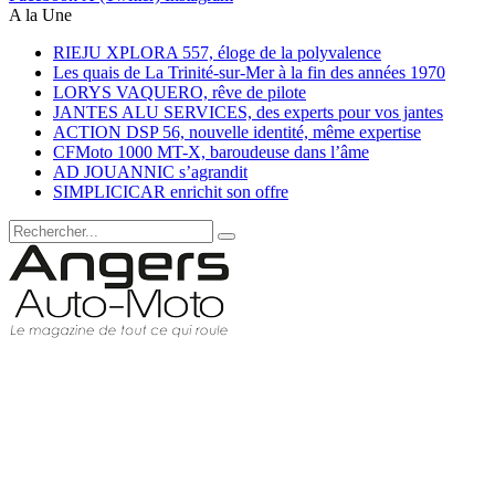
A la Une
RIEJU XPLORA 557, éloge de la polyvalence
Les quais de La Trinité-sur-Mer à la fin des années 1970
LORYS VAQUERO, rêve de pilote
JANTES ALU SERVICES, des experts pour vos jantes
ACTION DSP 56, nouvelle identité, même expertise
CFMoto 1000 MT-X, baroudeuse dans l’âme
AD JOUANNIC s’agrandit
SIMPLICICAR enrichit son offre