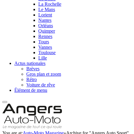
La Rochelle
Le Mans
Lorient
Nantes
Orléans
Quimper
Rennes
Tours
Vannes
Toulouse
Lille
Actus nationales
Brèves
Gros plan et zoom
Rétro
Voiture de rêve
Élément de menu
You are at:
Auto-Moto Magazine
»
Archive for "Angers Auto Sport"