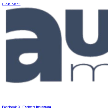
Close Menu
Facebook
X (Twitter)
Instagram