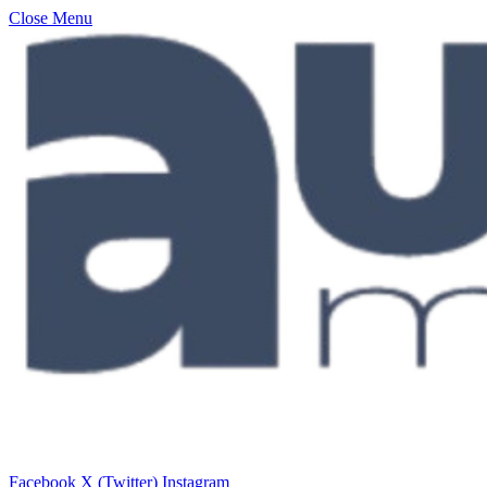
Close Menu
Facebook
X (Twitter)
Instagram