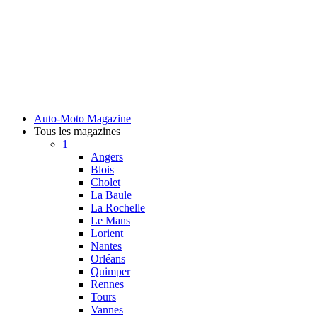
Auto-Moto Magazine
Tous les magazines
1
Angers
Blois
Cholet
La Baule
La Rochelle
Le Mans
Lorient
Nantes
Orléans
Quimper
Rennes
Tours
Vannes