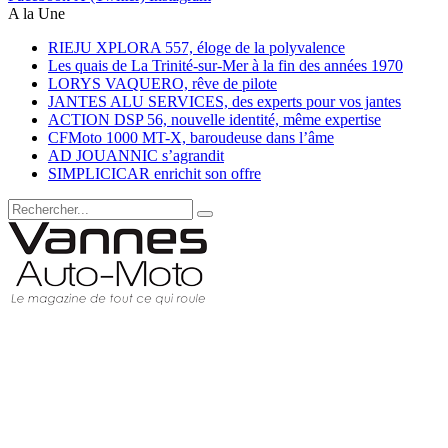
A la Une
RIEJU XPLORA 557, éloge de la polyvalence
Les quais de La Trinité-sur-Mer à la fin des années 1970
LORYS VAQUERO, rêve de pilote
JANTES ALU SERVICES, des experts pour vos jantes
ACTION DSP 56, nouvelle identité, même expertise
CFMoto 1000 MT-X, baroudeuse dans l’âme
AD JOUANNIC s’agrandit
SIMPLICICAR enrichit son offre