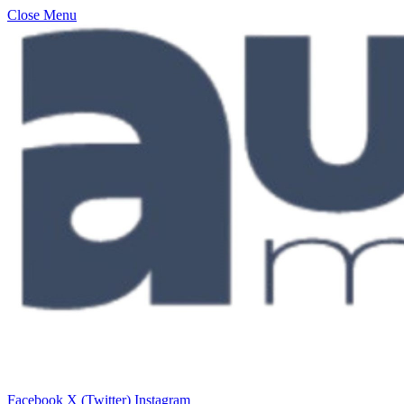
Close Menu
Facebook
X (Twitter)
Instagram