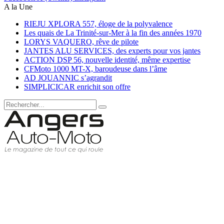
A la Une
RIEJU XPLORA 557, éloge de la polyvalence
Les quais de La Trinité-sur-Mer à la fin des années 1970
LORYS VAQUERO, rêve de pilote
JANTES ALU SERVICES, des experts pour vos jantes
ACTION DSP 56, nouvelle identité, même expertise
CFMoto 1000 MT-X, baroudeuse dans l’âme
AD JOUANNIC s’agrandit
SIMPLICICAR enrichit son offre