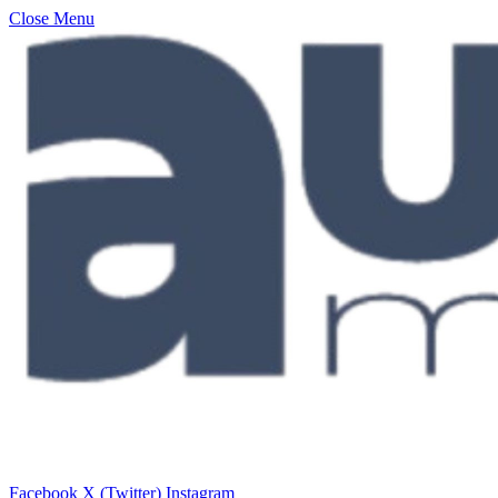
Close Menu
Facebook
X (Twitter)
Instagram