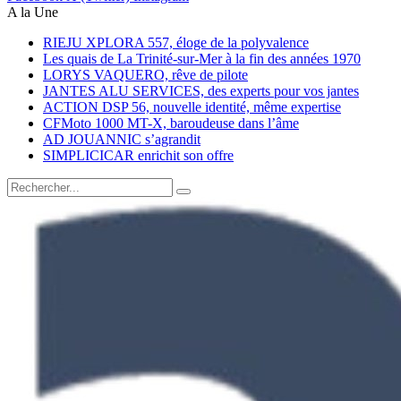
A la Une
RIEJU XPLORA 557, éloge de la polyvalence
Les quais de La Trinité-sur-Mer à la fin des années 1970
LORYS VAQUERO, rêve de pilote
JANTES ALU SERVICES, des experts pour vos jantes
ACTION DSP 56, nouvelle identité, même expertise
CFMoto 1000 MT-X, baroudeuse dans l’âme
AD JOUANNIC s’agrandit
SIMPLICICAR enrichit son offre