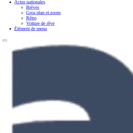
Actus nationales
Brèves
Gros plan et zoom
Rétro
Voiture de rêve
Élément de menu