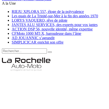
A la Une
RIEJU XPLORA 557, éloge de la polyvalence
Les quais de La Trinité-sur-Mer à la fin des années 1970
LORYS VAQUERO, rêve de pilote
JANTES ALU SERVICES, des experts pour vos jantes
ACTION DSP 56, nouvelle identité, même expertise
CFMoto 1000 MT-X, baroudeuse dans l’âme
AD JOUANNIC s’agrandit
SIMPLICICAR enrichit son offre