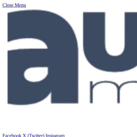
Close Menu
Facebook
X (Twitter)
Instagram