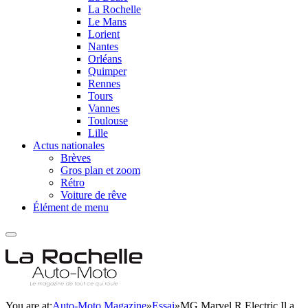
La Rochelle
Le Mans
Lorient
Nantes
Orléans
Quimper
Rennes
Tours
Vannes
Toulouse
Lille
Actus nationales
Brèves
Gros plan et zoom
Rétro
Voiture de rêve
Élément de menu
You are at:
Auto-Moto Magazine
»
Essai
»
MG Marvel R Electric Il a