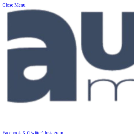
Close Menu
Facebook
X (Twitter)
Instagram