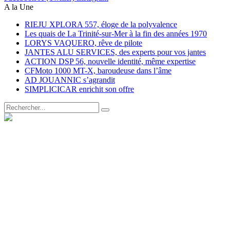
A la Une
RIEJU XPLORA 557, éloge de la polyvalence
Les quais de La Trinité-sur-Mer à la fin des années 1970
LORYS VAQUERO, rêve de pilote
JANTES ALU SERVICES, des experts pour vos jantes
ACTION DSP 56, nouvelle identité, même expertise
CFMoto 1000 MT-X, baroudeuse dans l’âme
AD JOUANNIC s’agrandit
SIMPLICICAR enrichit son offre