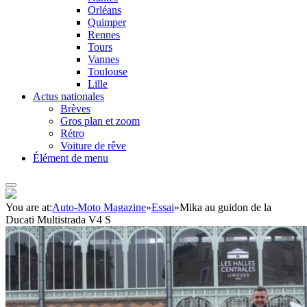
Orléans
Quimper
Rennes
Tours
Vannes
Toulouse
Lille
Actus nationales
Brèves
Gros plan et zoom
Rétro
Voiture de rêve
Élément de menu
You are at:
Auto-Moto Magazine
»
Essai
»
Mika au guidon de la
Ducati Multistrada V4 S