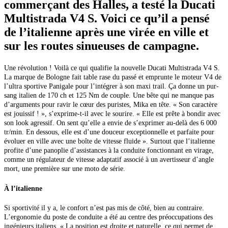
commerçant des Halles, a testé la Ducati
Multistrada V4 S. Voici ce qu’il a pensé
de l’italienne après une virée en ville et
sur les routes sinueuses de campagne.
Une révolution ! Voilà ce qui qualifie la nouvelle Ducati Multistrada V4 S.
La marque de Bologne fait table rase du passé et emprunte le moteur V4 de
l’ultra sportive Panigale pour l’intégrer à son maxi trail. Ça donne un pur-
sang italien de 170 ch et 125 Nm de couple. Une bête qui ne manque pas
d’arguments pour ravir le cœur des puristes, Mika en tête. « Son caractère
est jouissif ! », s’exprime-t-il avec le sourire.
« Elle est prête à bondir avec
son look agressif.
On sent qu’elle a envie de s’exprimer au-delà des
6 000
tr/min. En dessous, elle est d’une douceur exceptionnelle et parfaite pour
évoluer en ville avec une boîte de vitesse fluide ». Surtout que l’italienne
profite d’une panoplie d’assistances à la conduite fonctionnant en virage,
comme un régulateur de vitesse adaptatif associé à un avertisseur d’angle
mort, une première sur une moto de série.
À l’italienne
Si sportivité il y a, le confort n’est pas mis de côté, bien au contraire.
L’ergonomie du poste de conduite a été au centre des préoccupations des
ingénieurs italiens. « La position est droite et naturelle, ce qui permet
de