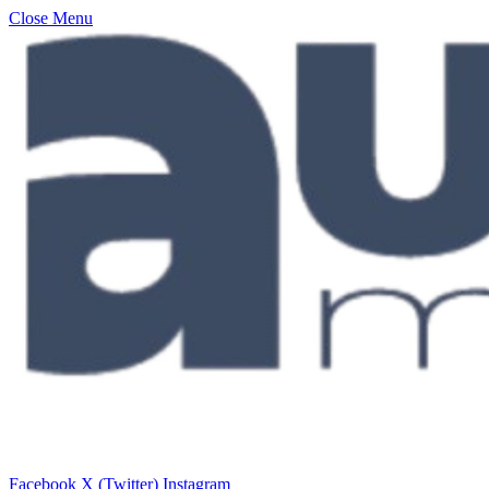
Close Menu
Facebook
X (Twitter)
Instagram