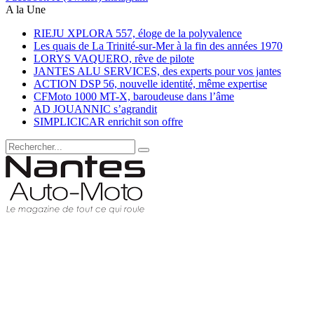
A la Une
RIEJU XPLORA 557, éloge de la polyvalence
Les quais de La Trinité-sur-Mer à la fin des années 1970
LORYS VAQUERO, rêve de pilote
JANTES ALU SERVICES, des experts pour vos jantes
ACTION DSP 56, nouvelle identité, même expertise
CFMoto 1000 MT-X, baroudeuse dans l’âme
AD JOUANNIC s’agrandit
SIMPLICICAR enrichit son offre