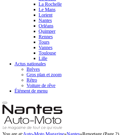
La Rochelle
Le Mans
Lorient
Nantes
Orléans
Quimper
Rennes
Tours
Vannes
Toulouse
Lille
Actus nationales
Brèves
Gros plan et zoom
Rétro
Voiture de rêve
Élément de menu
You are at:
Auto-Moto Magazine
»
Nantes
»
Reportage (Page 2)