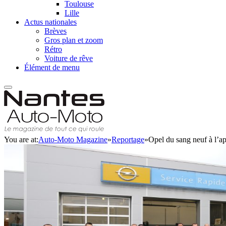
Toulouse
Lille
Actus nationales
Brèves
Gros plan et zoom
Rétro
Voiture de rêve
Élément de menu
You are at:
Auto-Moto Magazine
»
Reportage
»
Opel du sang neuf à l’a