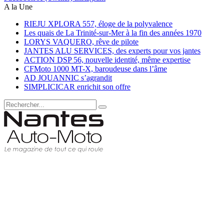
A la Une
RIEJU XPLORA 557, éloge de la polyvalence
Les quais de La Trinité-sur-Mer à la fin des années 1970
LORYS VAQUERO, rêve de pilote
JANTES ALU SERVICES, des experts pour vos jantes
ACTION DSP 56, nouvelle identité, même expertise
CFMoto 1000 MT-X, baroudeuse dans l’âme
AD JOUANNIC s’agrandit
SIMPLICICAR enrichit son offre