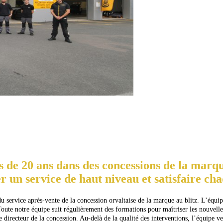
 de 20 ans dans des concessions de la marque
r un service de haut niveau et satisfaire cha
du service après-vente de la concession orvaltaise de la marque au blitz. L’équ
oute notre équipe suit régulièrement des formations pour maîtriser les nouvel
directeur de la concession. Au-delà de la qualité des interventions, l’équipe veil