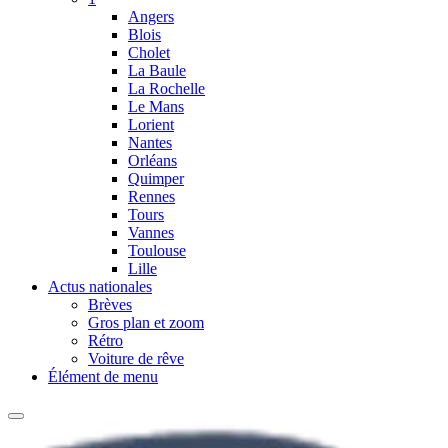
Angers
Blois
Cholet
La Baule
La Rochelle
Le Mans
Lorient
Nantes
Orléans
Quimper
Rennes
Tours
Vannes
Toulouse
Lille
Actus nationales
Brèves
Gros plan et zoom
Rétro
Voiture de rêve
Élément de menu