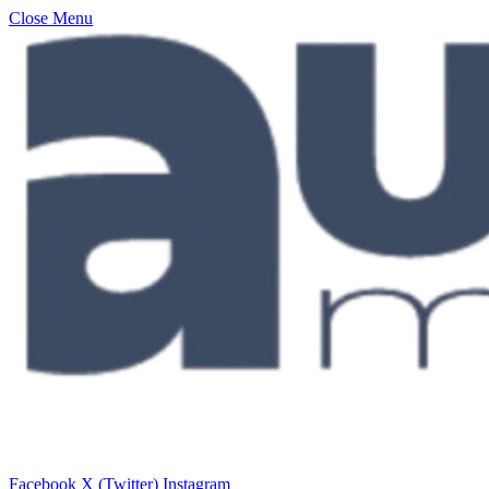
Close Menu
Facebook
X (Twitter)
Instagram