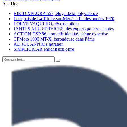
A la Une
RIEJU XPLORA 557, éloge de la polyvalence
Les quais de La Trinité-sur-Mer à la fin des années 1970
LORYS VAQUERO, rêve de pilote
JANTES ALU SERVICES, des experts pour vos jantes
ACTION DSP 56, nouvelle identité, même expertise
CFMoto 1000 MT-X, baroudeuse dans l’âme
AD JOUANNIC s’agrandit
SIMPLICICAR enrichit son offre