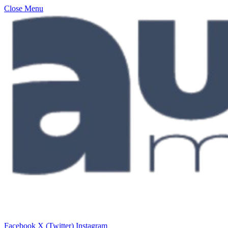
Close Menu
Facebook
X (Twitter)
Instagram