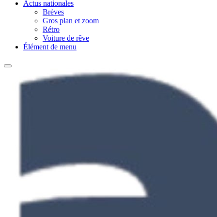
Actus nationales
Brèves
Gros plan et zoom
Rétro
Voiture de rêve
Élément de menu