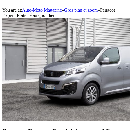
You are at:
Auto-Moto Magazine
»
Gros plan et zoom
»
Peugeot
Expert, Praticité au quotidien