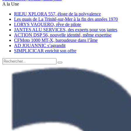
A la Une
RIEJU XPLORA 557, éloge de la polyvalence
Les quais de La Trinité-sur-Mer à la fin des années 1970
LORYS VAQUERO, rêve de pilote
JANTES ALU SERVICES, des experts pour vos jantes
ACTION DSP 56, nouvelle identité, même expertise
CFMoto 1000 MT-X, baroudeuse dans l’âme
AD JOUANNIC s’agrandit
SIMPLICICAR enrichit son offre