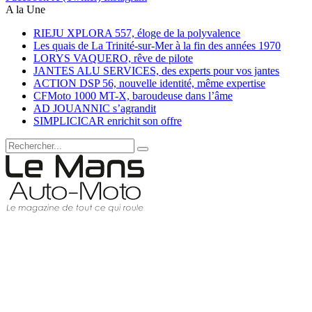
A la Une
RIEJU XPLORA 557, éloge de la polyvalence
Les quais de La Trinité-sur-Mer à la fin des années 1970
LORYS VAQUERO, rêve de pilote
JANTES ALU SERVICES, des experts pour vos jantes
ACTION DSP 56, nouvelle identité, même expertise
CFMoto 1000 MT-X, baroudeuse dans l’âme
AD JOUANNIC s’agrandit
SIMPLICICAR enrichit son offre