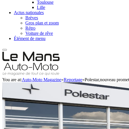
Toulouse
Lille
Actus nationales
Brèves
Gros plan et zoom
Rétro
Voiture de rêve
Élément de menu
You are at:
Auto-Moto Magazine
»
Reportage
»
Polestar,nouveau promet