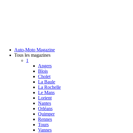
Auto-Moto Magazine
Tous les magazines
1
Angers
Blois
Cholet
La Baule
La Rochelle
Le Mans
Lorient
Nantes
Orléans
Quimper
Rennes
Tours
Vannes