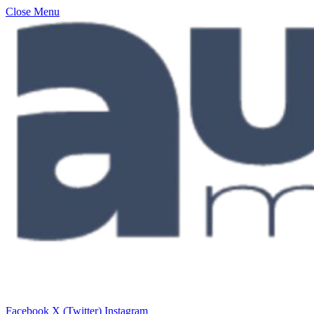
Close Menu
Facebook
X (Twitter)
Instagram