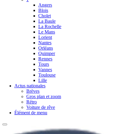
Angers
Blois
Cholet
La Baule
La Rochelle
Le Mans
Lorient
Nantes
Orléans
Quimper
Rennes
Tours
Vannes
Toulouse
Lille
Actus nationales
Brèves
Gros plan et zoom
Rétro
Voiture de rêve
Élément de menu