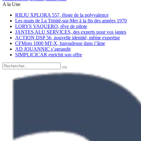
A la Une
RIEJU XPLORA 557, éloge de la polyvalence
Les quais de La Trinité-sur-Mer à la fin des années 1970
LORYS VAQUERO, rêve de pilote
JANTES ALU SERVICES, des experts pour vos jantes
ACTION DSP 56, nouvelle identité, même expertise
CFMoto 1000 MT-X, baroudeuse dans l’âme
AD JOUANNIC s’agrandit
SIMPLICICAR enrichit son offre