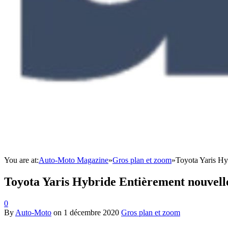
You are at:
Auto-Moto Magazine
»
Gros plan et zoom
»
Toyota Yaris Hy
Toyota Yaris Hybride Entièrement nouvelle
0
By
Auto-Moto
on
1 décembre 2020
Gros plan et zoom