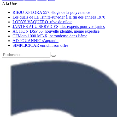
A la Une
RIEJU XPLORA 557, éloge de la polyvalence
Les quais de La Trinité-sur-Mer à la fin des années 1970
LORYS VAQUERO, rêve de pilote
JANTES ALU SERVICES, des experts pour vos jantes
ACTION DSP 56, nouvelle identité, même expertise
CFMoto 1000 MT-X, baroudeuse dans l’âme
AD JOUANNIC s’agrandit
SIMPLICICAR enrichit son offre