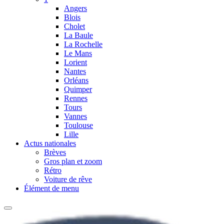
Angers
Blois
Cholet
La Baule
La Rochelle
Le Mans
Lorient
Nantes
Orléans
Quimper
Rennes
Tours
Vannes
Toulouse
Lille
Actus nationales
Brèves
Gros plan et zoom
Rétro
Voiture de rêve
Élément de menu