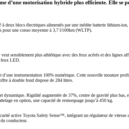
e d’une motorisation hybride plus efficiente. Elle se per
é à deux blocs électriques alimentés par une inédite batterie lithium-ion
20% pour une conso moyenne à 3,7 l/100km (WLTP).
veut sensiblement plus athlétique avec des feux acérés et des lignes af
es feux LED.
out d’une instrumentation 100% numérique. Cette nouvelle mouture profit
offre à double fond dispose de 284 litres.
t dynamique. Rigidité augmentée de 37%, centre de gravité plus bas, e
 attelage en option, une capacité de remorquage jusqu’à 450 kg.
rité active Toyota Safety Sense™, intégrant un régulateur de vitesse adap
e du conducteur.