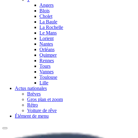
Angers
Blois
Cholet
La Baule
La Rochelle
Le Mans
Lorient
Nantes
Orléans
Quimper
Rennes
Tours
Vannes
Toulouse
Lille
Actus nationales
Brèves
Gros plan et zoom
Rétro
Voiture de rêve
Élément de menu