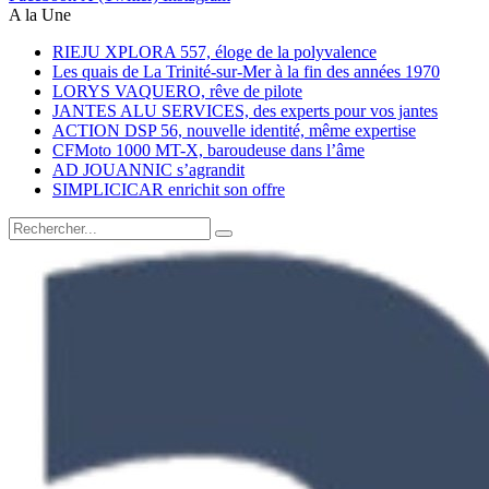
A la Une
RIEJU XPLORA 557, éloge de la polyvalence
Les quais de La Trinité-sur-Mer à la fin des années 1970
LORYS VAQUERO, rêve de pilote
JANTES ALU SERVICES, des experts pour vos jantes
ACTION DSP 56, nouvelle identité, même expertise
CFMoto 1000 MT-X, baroudeuse dans l’âme
AD JOUANNIC s’agrandit
SIMPLICICAR enrichit son offre