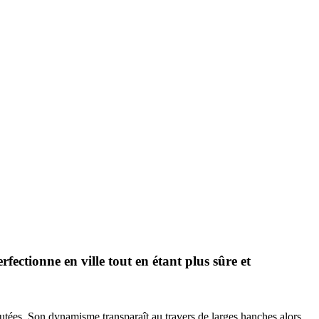
fectionne en ville tout en étant plus sûre et
futées. Son dynamisme transparaît au travers de larges hanches alors