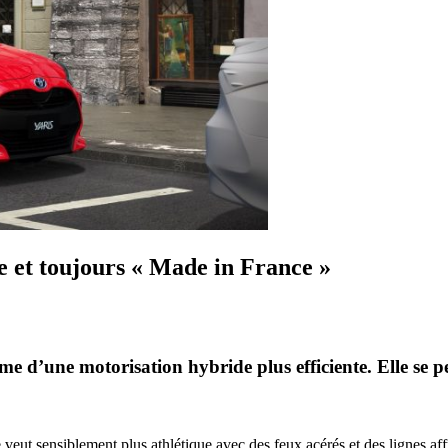
e et toujours « Made in France »
e d’une motorisation hybride plus efficiente. Elle se per
veut sensiblement plus athlétique avec des feux acérés et des lignes af