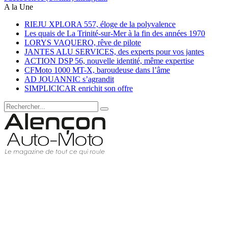
A la Une
RIEJU XPLORA 557, éloge de la polyvalence
Les quais de La Trinité-sur-Mer à la fin des années 1970
LORYS VAQUERO, rêve de pilote
JANTES ALU SERVICES, des experts pour vos jantes
ACTION DSP 56, nouvelle identité, même expertise
CFMoto 1000 MT-X, baroudeuse dans l’âme
AD JOUANNIC s’agrandit
SIMPLICICAR enrichit son offre