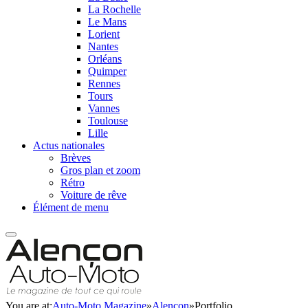
La Rochelle
Le Mans
Lorient
Nantes
Orléans
Quimper
Rennes
Tours
Vannes
Toulouse
Lille
Actus nationales
Brèves
Gros plan et zoom
Rétro
Voiture de rêve
Élément de menu
You are at:
Auto-Moto Magazine
»
Alençon
»
Portfolio