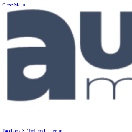
Close Menu
Facebook
X (Twitter)
Instagram