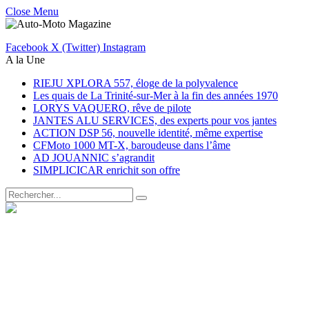
Close Menu
Facebook
X (Twitter)
Instagram
A la Une
RIEJU XPLORA 557, éloge de la polyvalence
Les quais de La Trinité-sur-Mer à la fin des années 1970
LORYS VAQUERO, rêve de pilote
JANTES ALU SERVICES, des experts pour vos jantes
ACTION DSP 56, nouvelle identité, même expertise
CFMoto 1000 MT-X, baroudeuse dans l’âme
AD JOUANNIC s’agrandit
SIMPLICICAR enrichit son offre