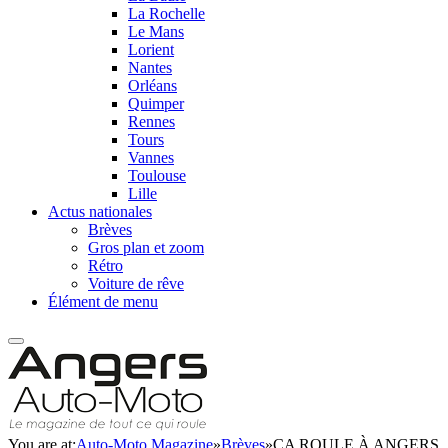
La Rochelle
Le Mans
Lorient
Nantes
Orléans
Quimper
Rennes
Tours
Vannes
Toulouse
Lille
Actus nationales
Brèves
Gros plan et zoom
Rétro
Voiture de rêve
Élément de menu
You are at:
Auto-Moto Magazine
»
Brèves
»
ÇA ROULE À ANGERS