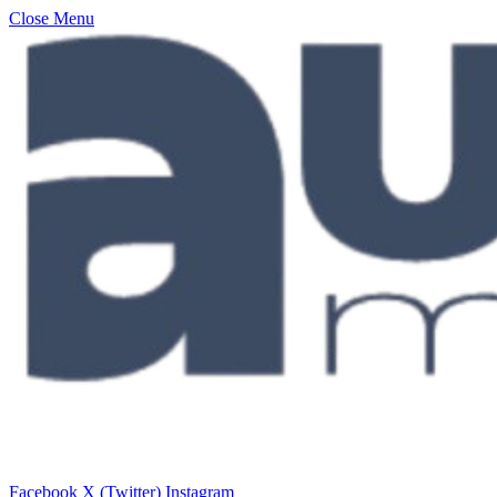
Close Menu
Facebook
X (Twitter)
Instagram