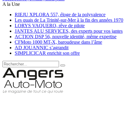
A la Une
RIEJU XPLORA 557, éloge de la polyvalence
Les quais de La Trinité-sur-Mer à la fin des années 1970
LORYS VAQUERO, rêve de pilote
JANTES ALU SERVICES, des experts pour vos jantes
ACTION DSP 56, nouvelle identité, même expertise
CFMoto 1000 MT-X, baroudeuse dans l’âme
AD JOUANNIC s’agrandit
SIMPLICICAR enrichit son offre