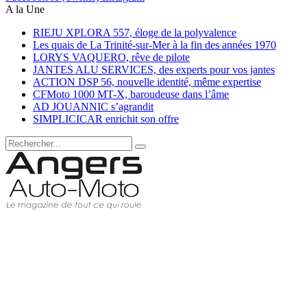
A la Une
RIEJU XPLORA 557, éloge de la polyvalence
Les quais de La Trinité-sur-Mer à la fin des années 1970
LORYS VAQUERO, rêve de pilote
JANTES ALU SERVICES, des experts pour vos jantes
ACTION DSP 56, nouvelle identité, même expertise
CFMoto 1000 MT-X, baroudeuse dans l’âme
AD JOUANNIC s’agrandit
SIMPLICICAR enrichit son offre