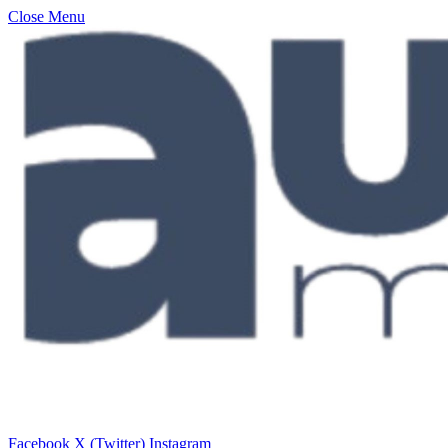
Close Menu
Facebook
X (Twitter)
Instagram