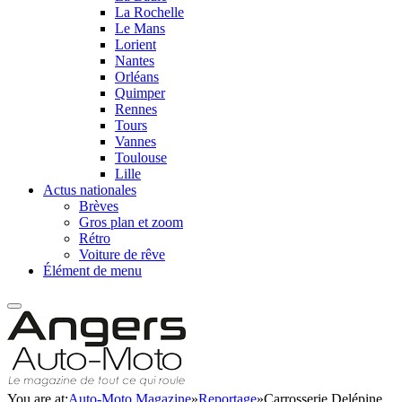
La Rochelle
Le Mans
Lorient
Nantes
Orléans
Quimper
Rennes
Tours
Vannes
Toulouse
Lille
Actus nationales
Brèves
Gros plan et zoom
Rétro
Voiture de rêve
Élément de menu
You are at:
Auto-Moto Magazine
»
Reportage
»
Carrosserie Delépine,