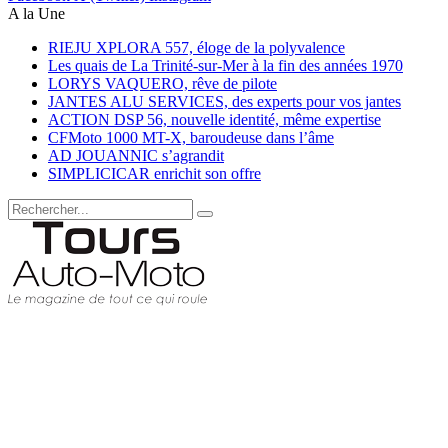
A la Une
RIEJU XPLORA 557, éloge de la polyvalence
Les quais de La Trinité-sur-Mer à la fin des années 1970
LORYS VAQUERO, rêve de pilote
JANTES ALU SERVICES, des experts pour vos jantes
ACTION DSP 56, nouvelle identité, même expertise
CFMoto 1000 MT-X, baroudeuse dans l’âme
AD JOUANNIC s’agrandit
SIMPLICICAR enrichit son offre