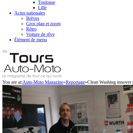
Toulouse
Lille
Actus nationales
Brèves
Gros plan et zoom
Rétro
Voiture de rêve
Élément de menu
You are at:
Auto-Moto Magazine
»
Reportage
»
Clean Washing innover 