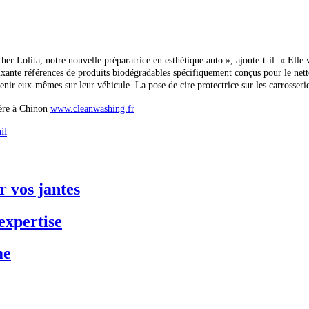
 Lolita, notre nouvelle préparatrice en esthétique auto », ajoute-t-il. « Elle v
xante références de produits biodégradables spécifiquement conçus pour le netto
r eux-mêmes sur leur véhicule. La pose de cire protectrice sur les carrosseries e
ère à Chinon
www.cleanwashing.fr
il
 vos jantes
expertise
me