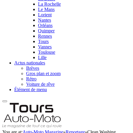
La Rochelle
Le Mans
Lorient
Nantes
Orléans
Quimper
Rennes
Tours
Vannes
Toulouse
Lille
Actus nationales
Brèves
Gros plan et zoom
Rétro
Voiture de rêve
Élément de menu
You are at:
Auto-Moto Magazine
»
Reportage
»
Clean Washing,