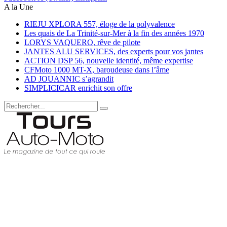
A la Une
RIEJU XPLORA 557, éloge de la polyvalence
Les quais de La Trinité-sur-Mer à la fin des années 1970
LORYS VAQUERO, rêve de pilote
JANTES ALU SERVICES, des experts pour vos jantes
ACTION DSP 56, nouvelle identité, même expertise
CFMoto 1000 MT-X, baroudeuse dans l’âme
AD JOUANNIC s’agrandit
SIMPLICICAR enrichit son offre