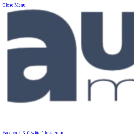
Close Menu
Facebook
X (Twitter)
Instagram