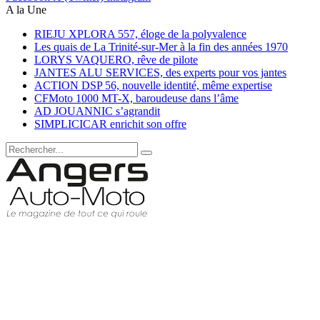
A la Une
RIEJU XPLORA 557, éloge de la polyvalence
Les quais de La Trinité-sur-Mer à la fin des années 1970
LORYS VAQUERO, rêve de pilote
JANTES ALU SERVICES, des experts pour vos jantes
ACTION DSP 56, nouvelle identité, même expertise
CFMoto 1000 MT-X, baroudeuse dans l’âme
AD JOUANNIC s’agrandit
SIMPLICICAR enrichit son offre