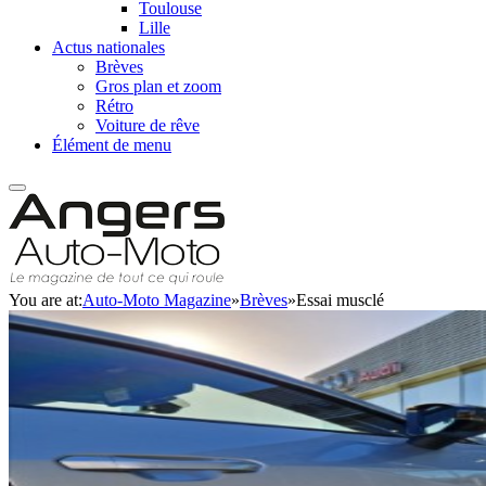
Toulouse
Lille
Actus nationales
Brèves
Gros plan et zoom
Rétro
Voiture de rêve
Élément de menu
You are at:
Auto-Moto Magazine
»
Brèves
»
Essai musclé