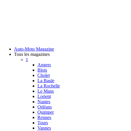
Auto-Moto Magazine
Tous les magazines
1
Angers
Blois
Cholet
La Baule
La Rochelle
Le Mans
Lorient
Nantes
Orléans
Quimper
Rennes
Tours
Vannes