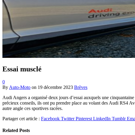
Essai musclé
0
By
Auto-Moto
on
19 décembre 2023
Brèves
Audi Angers a organisé deux jours d’essai auxquels une cinquantaine de
précieux conseils, ils ont pu prendre place au volant des Audi RS4 
autre angle ces sportives racées.
Partager cet article :
Facebook
Twitter
Pinterest
LinkedIn
Tumblr
Ema
Related
Posts