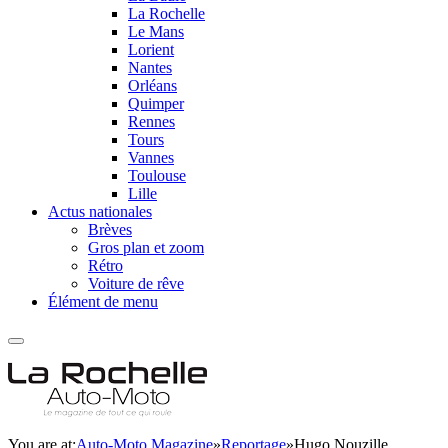
La Rochelle
Le Mans
Lorient
Nantes
Orléans
Quimper
Rennes
Tours
Vannes
Toulouse
Lille
Actus nationales
Brèves
Gros plan et zoom
Rétro
Voiture de rêve
Élément de menu
You are at:
Auto-Moto Magazine
»
Reportage
»
Hugo Nouzille