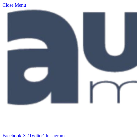
Close Menu
Facebook
X (Twitter)
Instagram