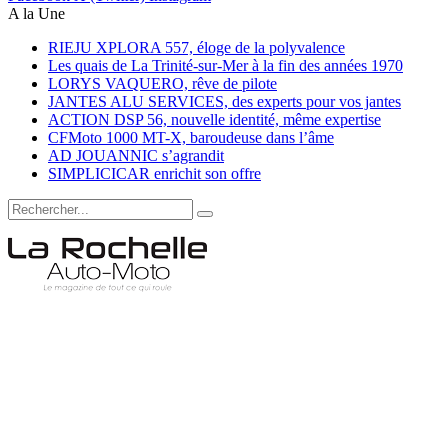
A la Une
RIEJU XPLORA 557, éloge de la polyvalence
Les quais de La Trinité-sur-Mer à la fin des années 1970
LORYS VAQUERO, rêve de pilote
JANTES ALU SERVICES, des experts pour vos jantes
ACTION DSP 56, nouvelle identité, même expertise
CFMoto 1000 MT-X, baroudeuse dans l’âme
AD JOUANNIC s’agrandit
SIMPLICICAR enrichit son offre