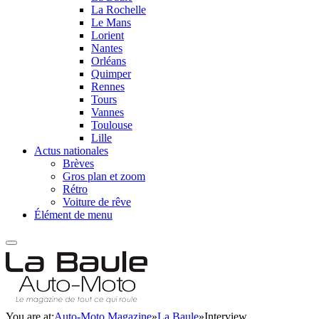
La Rochelle
Le Mans
Lorient
Nantes
Orléans
Quimper
Rennes
Tours
Vannes
Toulouse
Lille
Actus nationales
Brèves
Gros plan et zoom
Rétro
Voiture de rêve
Élément de menu
You are at:
Auto-Moto Magazine
»
La Baule
»
Interview