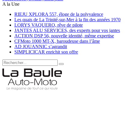
A la Une
RIEJU XPLORA 557, éloge de la polyvalence
Les quais de La Trinité-sur-Mer à la fin des années 1970
LORYS VAQUERO, rêve de pilote
JANTES ALU SERVICES, des experts pour vos jantes
ACTION DSP 56, nouvelle identité, même expertise
CFMoto 1000 MT-X, baroudeuse dans l’âme
AD JOUANNIC s’agrandit
SIMPLICICAR enrichit son offre