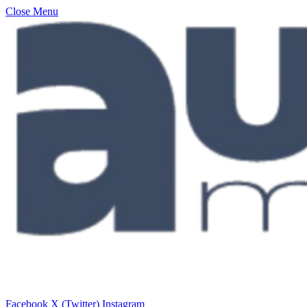
Close Menu
Facebook
X (Twitter)
Instagram