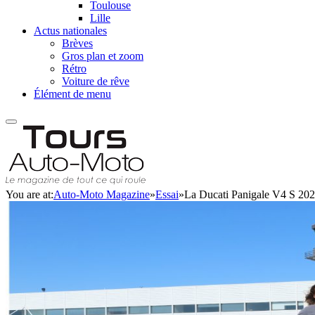
Toulouse
Lille
Actus nationales
Brèves
Gros plan et zoom
Rétro
Voiture de rêve
Élément de menu
You are at:
Auto-Moto Magazine
»
Essai
»
La Ducati Panigale V4 S 2020