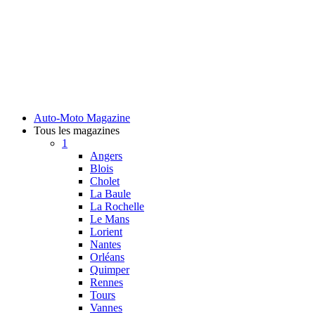
Auto-Moto Magazine
Tous les magazines
1
Angers
Blois
Cholet
La Baule
La Rochelle
Le Mans
Lorient
Nantes
Orléans
Quimper
Rennes
Tours
Vannes