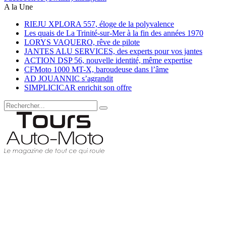
A la Une
RIEJU XPLORA 557, éloge de la polyvalence
Les quais de La Trinité-sur-Mer à la fin des années 1970
LORYS VAQUERO, rêve de pilote
JANTES ALU SERVICES, des experts pour vos jantes
ACTION DSP 56, nouvelle identité, même expertise
CFMoto 1000 MT-X, baroudeuse dans l’âme
AD JOUANNIC s’agrandit
SIMPLICICAR enrichit son offre