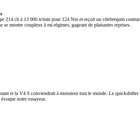
ns
 214 ch à 13 000 tr/min pour 124 Nm et reçoit un vilebrequin contraro
ine se montre coupleux à mi-régimes, gageant de plaisantes reprises.
nant et la V4 S conviendrait à monsieur tout le monde. Le quickshifter est
, évoque notre essayeur.