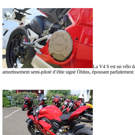
La V4 S est un vélo dan
amortissement semi-piloté d’élite signé Öhlins, épousant parfaitement l