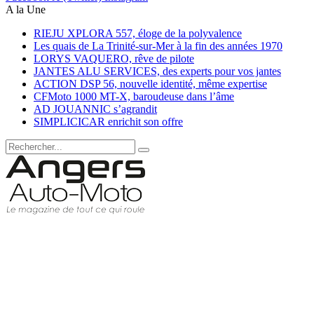
A la Une
RIEJU XPLORA 557, éloge de la polyvalence
Les quais de La Trinité-sur-Mer à la fin des années 1970
LORYS VAQUERO, rêve de pilote
JANTES ALU SERVICES, des experts pour vos jantes
ACTION DSP 56, nouvelle identité, même expertise
CFMoto 1000 MT-X, baroudeuse dans l’âme
AD JOUANNIC s’agrandit
SIMPLICICAR enrichit son offre