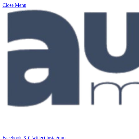
Close Menu
Facebook
X (Twitter)
Instagram