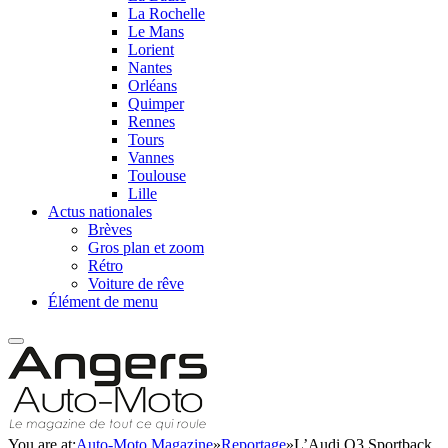
La Rochelle
Le Mans
Lorient
Nantes
Orléans
Quimper
Rennes
Tours
Vannes
Toulouse
Lille
Actus nationales
Brèves
Gros plan et zoom
Rétro
Voiture de rêve
Élément de menu
You are at:
Auto-Moto Magazine
»
Reportage
»
L’Audi Q3 Sportback