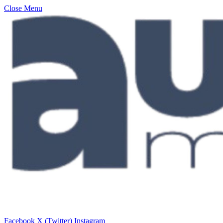
Close Menu
Facebook
X (Twitter)
Instagram