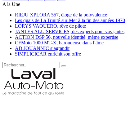
A la Une
RIEJU XPLORA 557, éloge de la polyvalence
Les quais de La Trinité-sur-Mer à la fin des années 1970
LORYS VAQUERO, rêve de pilote
JANTES ALU SERVICES, des experts pour vos jantes
ACTION DSP 56, nouvelle identité, même expertise
CFMoto 1000 MT-X, baroudeuse dans l’âme
AD JOUANNIC s’agrandit
SIMPLICICAR enrichit son offre