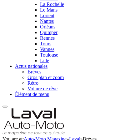
La Rochelle
Le Mans
Lorient
Nantes
Orléans
Quimper
Rennes
Tours
Vannes
Toulouse
Lille
Actus nationales
Brèves
Gros plan et zoom
Rétro
Voiture de rêve
Élément de menu
You are at:
Auto-Moto Magazine
»
Laval
»
Brèves