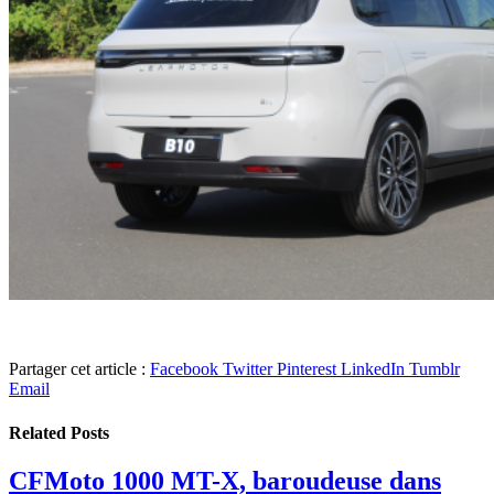
Partager cet article :
Facebook
Twitter
Pinterest
LinkedIn
Tumblr
Email
Related
Posts
CFMoto 1000 MT-X, baroudeuse dans