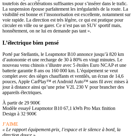
toutefois des accélérations suffisantes pour s’insérer dans le trafic.
La suspension épouse parfaitement les irrégularités de la route. La
visibilité est bonne et l’insonorisation est excellente, notamment sur
voie rapide. La direction est très légère, ce qui est pratique pour
circuler en ville ou se garer. Ce n’est pas un SUV sportif mais,
honnêtement, on ne lui en demande pas tant ».
L’électrique bien pensé
Porté par Stellantis, le Leapmotor B10 annonce jusqu’à 820 km
d’autonomie et une recharge de 30 à 80% en vingt minutes. Le
nouveau venu chinois s’illustre avec 5 étoiles Euro NCAP et une
batterie garantie 8 ans ou 160 000 km. L’équipement se veut
complet avec des sièges chauffants et ventilés, un écran de 14,6
pouces, Apple CarPlay™ et Android Auto™ sans fil avec mises à
jour à distance ainsi qu’une prise V2L 230 V pour brancher des
appareils électriques.
À partir de 29 900€
Modèle essayé Leapmotor B10 67,1 kWh Pro Max finition
Design à 32 900€
J’AIME
« Le rapport équipement-prix, l’espace et le silence à bord, la
direction douce »