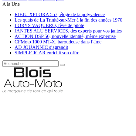
A la Une
RIEJU XPLORA 557, éloge de la polyvalence
Les quais de La Trinité-sur-Mer à la fin des années 1970
LORYS VAQUERO, rêve de pilote
JANTES ALU SERVICES, des experts pour vos jantes
ACTION DSP 56, nouvelle identité, même expertise
CFMoto 1000 MT-X, baroudeuse dans l’âme
AD JOUANNIC s’agrandit
SIMPLICICAR enrichit son offre