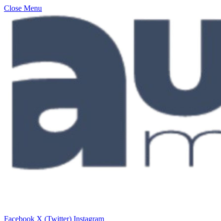
Close Menu
Facebook
X (Twitter)
Instagram