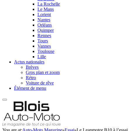
La Rochelle
Le Mans
Lorient
Nantes
Orléans
Quimper
Rennes
Tours
Vannes
Toulouse
Lille
Actus nationales
Brèves
Gros plan et zoom
Rétro
Voiture de rêve
Élément de menu
You are at:
Auto-Moto Magazine
»
Essai
»
Le Leapmotor B10 à l’essai