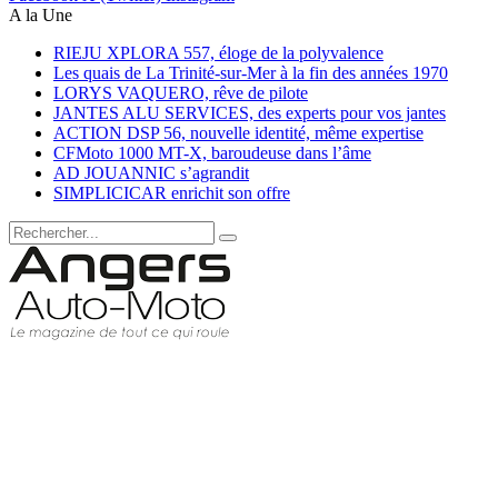
A la Une
RIEJU XPLORA 557, éloge de la polyvalence
Les quais de La Trinité-sur-Mer à la fin des années 1970
LORYS VAQUERO, rêve de pilote
JANTES ALU SERVICES, des experts pour vos jantes
ACTION DSP 56, nouvelle identité, même expertise
CFMoto 1000 MT-X, baroudeuse dans l’âme
AD JOUANNIC s’agrandit
SIMPLICICAR enrichit son offre