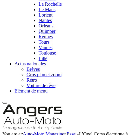
La Rochelle
Le Mans
Lorient
Nantes
Orléans
Quimper
Rennes
Tours
Vannes
Toulouse
Lille
Actus nationales
Brèves
Gros plan et zoom
Rétro
Voiture de rêve
Élément de menu
You are at:
Auto-Moto Magazine
»
Essai
»
L’Opel Corsa électrique à