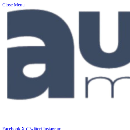
Close Menu
Facebook
X (Twitter)
Instagram