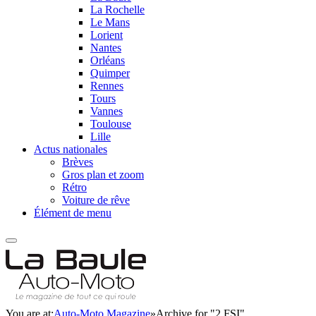
La Rochelle
Le Mans
Lorient
Nantes
Orléans
Quimper
Rennes
Tours
Vannes
Toulouse
Lille
Actus nationales
Brèves
Gros plan et zoom
Rétro
Voiture de rêve
Élément de menu
You are at:
Auto-Moto Magazine
»
Archive for "2 FSI"