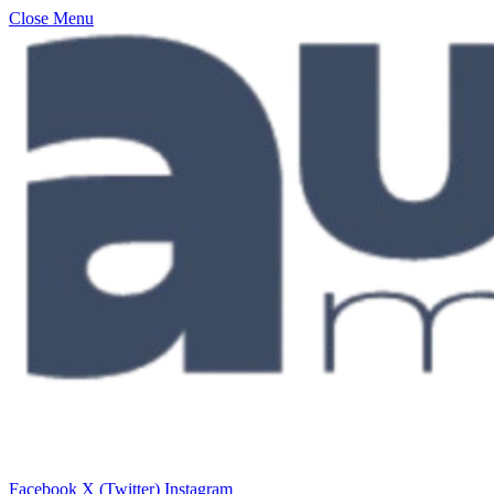
Close Menu
Facebook
X (Twitter)
Instagram