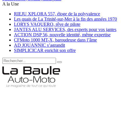
A la Une
RIEJU XPLORA 557, éloge de la polyvalence
Les quais de La Trinité-sur-Mer à la fin des années 1970
LORYS VAQUERO, rêve de pilote
JANTES ALU SERVICES, des experts pour vos jantes
ACTION DSP 56, nouvelle identité, même expertise
CFMoto 1000 MT-X, baroudeuse dans l’âme
AD JOUANNIC s’agrandit
SIMPLICICAR enrichit son offre