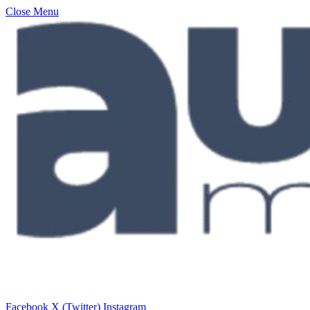
Close Menu
Facebook
X (Twitter)
Instagram