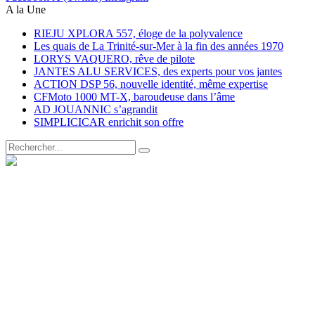
A la Une
RIEJU XPLORA 557, éloge de la polyvalence
Les quais de La Trinité-sur-Mer à la fin des années 1970
LORYS VAQUERO, rêve de pilote
JANTES ALU SERVICES, des experts pour vos jantes
ACTION DSP 56, nouvelle identité, même expertise
CFMoto 1000 MT-X, baroudeuse dans l’âme
AD JOUANNIC s’agrandit
SIMPLICICAR enrichit son offre