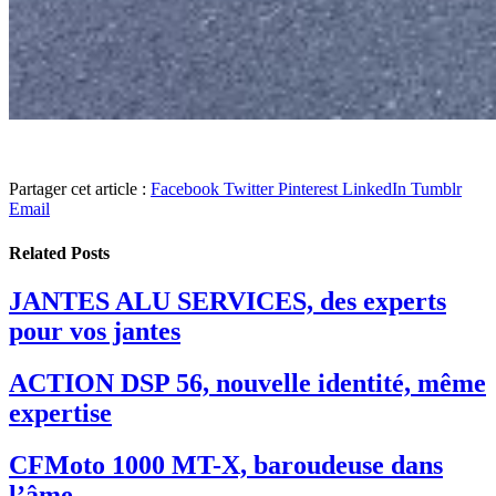
Partager cet article :
Facebook
Twitter
Pinterest
LinkedIn
Tumblr
Email
Related
Posts
JANTES ALU SERVICES, des experts
pour vos jantes
ACTION DSP 56, nouvelle identité, même
expertise
CFMoto 1000 MT-X, baroudeuse dans
l’âme