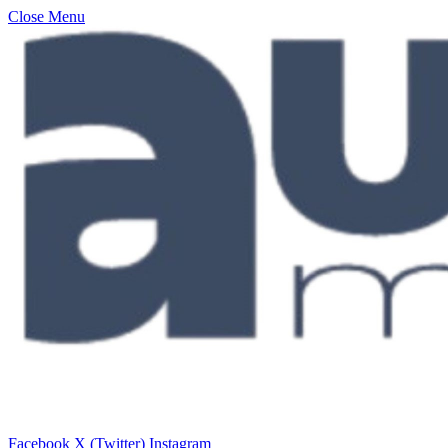
Close Menu
Facebook
X (Twitter)
Instagram