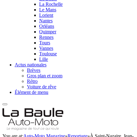
La Rochelle
Le Mans
Lorient
Nantes
Orléans
Quimper
Rennes
Tours
Vannes
Toulouse
Lille
Actus nationales
Brèves
Gros plan et zoom
Rétro
Voiture de rêve
Élément de menu
You are at:
Auto-Moto Magazine
»
Reportage
»
À Saint-Nazaire, Jean-