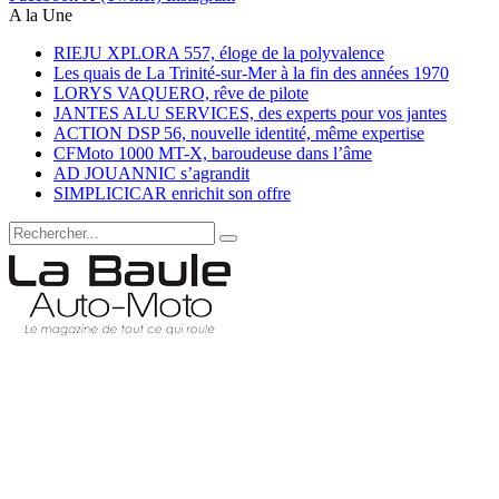
A la Une
RIEJU XPLORA 557, éloge de la polyvalence
Les quais de La Trinité-sur-Mer à la fin des années 1970
LORYS VAQUERO, rêve de pilote
JANTES ALU SERVICES, des experts pour vos jantes
ACTION DSP 56, nouvelle identité, même expertise
CFMoto 1000 MT-X, baroudeuse dans l’âme
AD JOUANNIC s’agrandit
SIMPLICICAR enrichit son offre