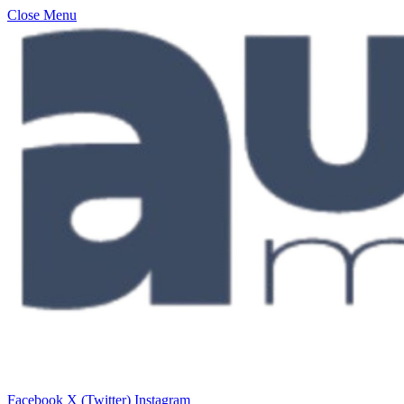
Close Menu
Facebook
X (Twitter)
Instagram