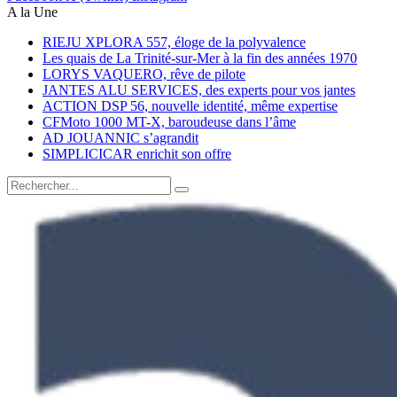
A la Une
RIEJU XPLORA 557, éloge de la polyvalence
Les quais de La Trinité-sur-Mer à la fin des années 1970
LORYS VAQUERO, rêve de pilote
JANTES ALU SERVICES, des experts pour vos jantes
ACTION DSP 56, nouvelle identité, même expertise
CFMoto 1000 MT-X, baroudeuse dans l’âme
AD JOUANNIC s’agrandit
SIMPLICICAR enrichit son offre