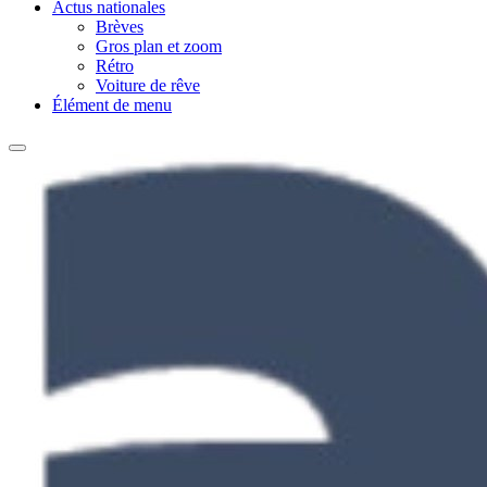
Actus nationales
Brèves
Gros plan et zoom
Rétro
Voiture de rêve
Élément de menu