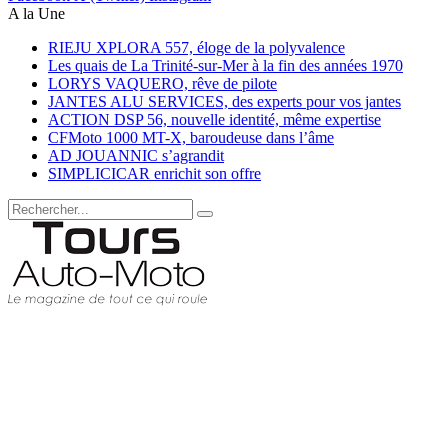
A la Une
RIEJU XPLORA 557, éloge de la polyvalence
Les quais de La Trinité-sur-Mer à la fin des années 1970
LORYS VAQUERO, rêve de pilote
JANTES ALU SERVICES, des experts pour vos jantes
ACTION DSP 56, nouvelle identité, même expertise
CFMoto 1000 MT-X, baroudeuse dans l’âme
AD JOUANNIC s’agrandit
SIMPLICICAR enrichit son offre