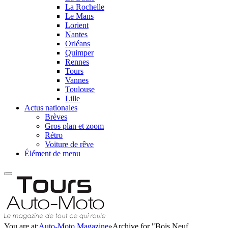
La Rochelle
Le Mans
Lorient
Nantes
Orléans
Quimper
Rennes
Tours
Vannes
Toulouse
Lille
Actus nationales
Brèves
Gros plan et zoom
Rétro
Voiture de rêve
Élément de menu
You are at:
Auto-Moto Magazine
»
Archive for "Bois Neuf