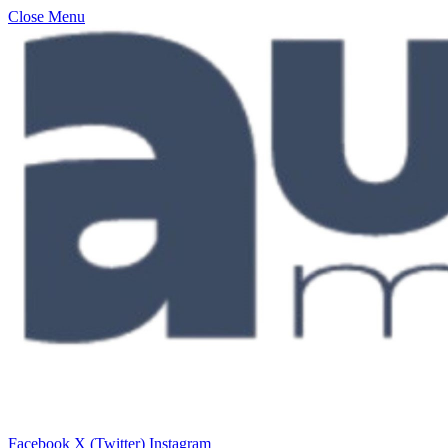
Close Menu
Facebook
X (Twitter)
Instagram