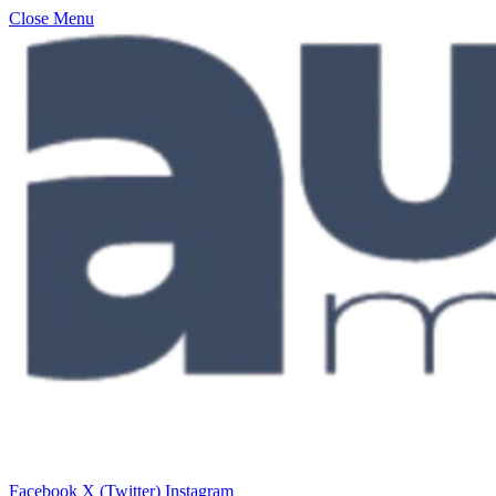
Close Menu
Facebook
X (Twitter)
Instagram