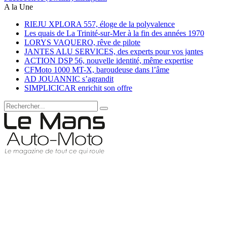
A la Une
RIEJU XPLORA 557, éloge de la polyvalence
Les quais de La Trinité-sur-Mer à la fin des années 1970
LORYS VAQUERO, rêve de pilote
JANTES ALU SERVICES, des experts pour vos jantes
ACTION DSP 56, nouvelle identité, même expertise
CFMoto 1000 MT-X, baroudeuse dans l’âme
AD JOUANNIC s’agrandit
SIMPLICICAR enrichit son offre