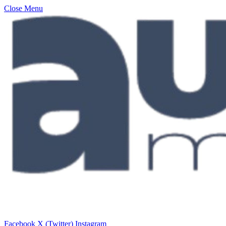
Close Menu
Facebook
X (Twitter)
Instagram