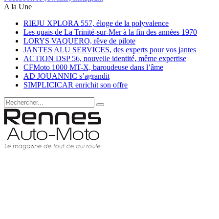
A la Une
RIEJU XPLORA 557, éloge de la polyvalence
Les quais de La Trinité-sur-Mer à la fin des années 1970
LORYS VAQUERO, rêve de pilote
JANTES ALU SERVICES, des experts pour vos jantes
ACTION DSP 56, nouvelle identité, même expertise
CFMoto 1000 MT-X, baroudeuse dans l’âme
AD JOUANNIC s’agrandit
SIMPLICICAR enrichit son offre