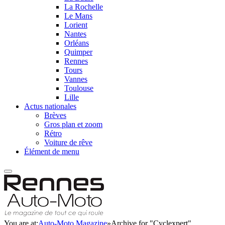
La Rochelle
Le Mans
Lorient
Nantes
Orléans
Quimper
Rennes
Tours
Vannes
Toulouse
Lille
Actus nationales
Brèves
Gros plan et zoom
Rétro
Voiture de rêve
Élément de menu
You are at:
Auto-Moto Magazine
»
Archive for "Cyclexpert"