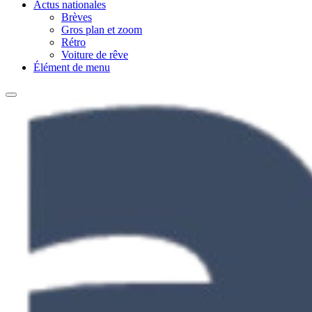
Actus nationales
Brèves
Gros plan et zoom
Rétro
Voiture de rêve
Élément de menu