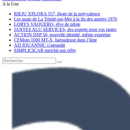
A la Une
RIEJU XPLORA 557, éloge de la polyvalence
Les quais de La Trinité-sur-Mer à la fin des années 1970
LORYS VAQUERO, rêve de pilote
JANTES ALU SERVICES, des experts pour vos jantes
ACTION DSP 56, nouvelle identité, même expertise
CFMoto 1000 MT-X, baroudeuse dans l’âme
AD JOUANNIC s’agrandit
SIMPLICICAR enrichit son offre