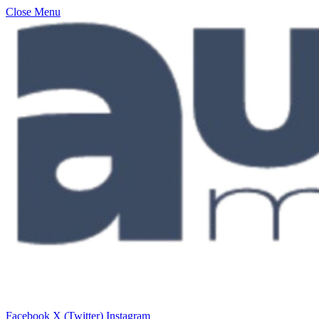
Close Menu
Facebook
X (Twitter)
Instagram