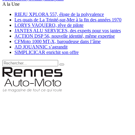
A la Une
RIEJU XPLORA 557, éloge de la polyvalence
Les quais de La Trinité-sur-Mer à la fin des années 1970
LORYS VAQUERO, rêve de pilote
JANTES ALU SERVICES, des experts pour vos jantes
ACTION DSP 56, nouvelle identité, même expertise
CFMoto 1000 MT-X, baroudeuse dans l’âme
AD JOUANNIC s’agrandit
SIMPLICICAR enrichit son offre