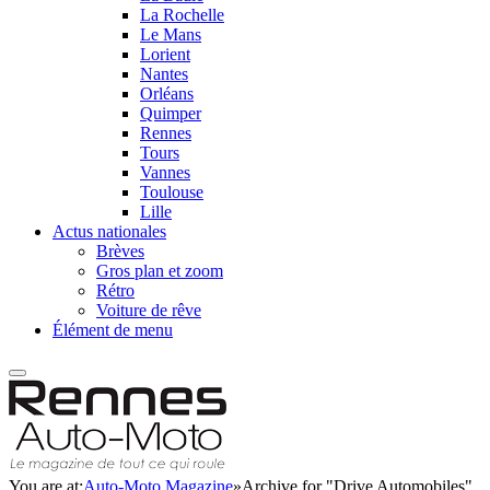
La Rochelle
Le Mans
Lorient
Nantes
Orléans
Quimper
Rennes
Tours
Vannes
Toulouse
Lille
Actus nationales
Brèves
Gros plan et zoom
Rétro
Voiture de rêve
Élément de menu
You are at:
Auto-Moto Magazine
»
Archive for "Drive Automobiles"