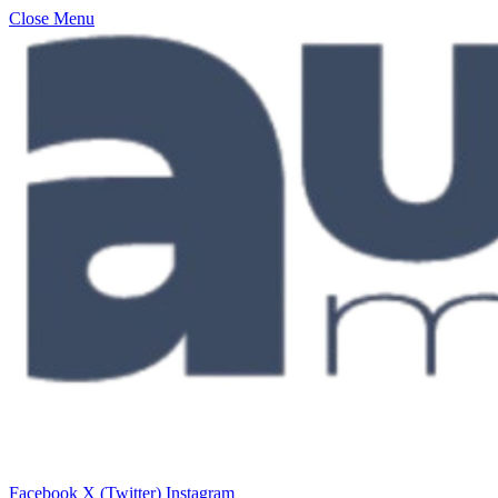
Close Menu
Facebook
X (Twitter)
Instagram