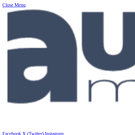
Close Menu
Facebook
X (Twitter)
Instagram