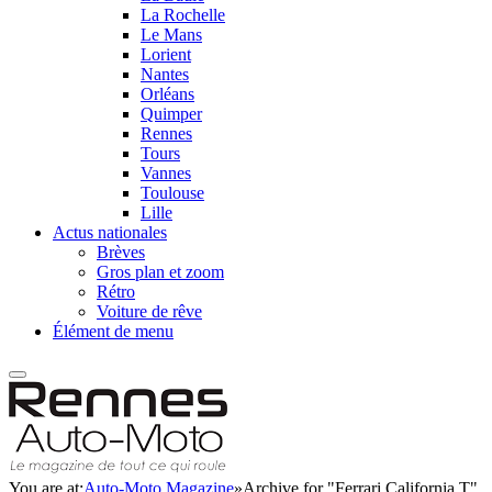
La Rochelle
Le Mans
Lorient
Nantes
Orléans
Quimper
Rennes
Tours
Vannes
Toulouse
Lille
Actus nationales
Brèves
Gros plan et zoom
Rétro
Voiture de rêve
Élément de menu
You are at:
Auto-Moto Magazine
»
Archive for "Ferrari California T"