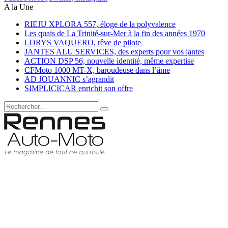
A la Une
RIEJU XPLORA 557, éloge de la polyvalence
Les quais de La Trinité-sur-Mer à la fin des années 1970
LORYS VAQUERO, rêve de pilote
JANTES ALU SERVICES, des experts pour vos jantes
ACTION DSP 56, nouvelle identité, même expertise
CFMoto 1000 MT-X, baroudeuse dans l’âme
AD JOUANNIC s’agrandit
SIMPLICICAR enrichit son offre